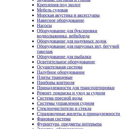
Крепления под эхолот
Мебель судовая
Морская акустика и аксессуары
Навесное оборудование
Насосы
Оборудование для буксировки
воднолыжника, вейкборда
Оборудование для надувных лодок
Оборудование для парусных яхт, бегучий
такелаж
Оборудование для рыбалки
Осветительное оборудование
Осушительная система
Палубное оборудование
Плиты транцевые
Приборы контроля
Принадлежности для транспортировки
Ремонт, покраска и уход за судном
Система пресной воды
Системы управления судном
Стеклоочистители и стекла
Страховочные жилеты и принадлежности
Фановая система
Фурнитура, предметы интерьера