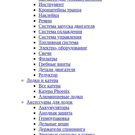
Инструмент
Кронштейны транца
Наклейки
Ремни
Система запуска двигателя
Система охлаждения
Система управления
Топливная система
Электро- оборудование
Свечи
Фильтры
Гребные винты
Детали двигателя
Редуктор
Лодки и катера
Все катера
Катера Phoenix
Алюминиевые лодки
Аксессуары для лодок
Аккумуляторы
Анодная защита
Гермоупаковка
Дельные вещи
Держатели спиннинга
Звуковые сигналы и горны