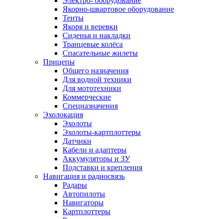
Электро- оборудование
Якорно-швартовое оборудование
Тенты
Якоря и веревки
Сиденья и накладки
Транцевые колёса
Спасательные жилеты
Прицепы
Общего назначения
Для водной техники
Для мототехники
Коммерческие
Спецназначения
Эхолокация
Эхолоты
Эхолоты-картплоттеры
Датчики
Кабели и адаптеры
Аккумуляторы и ЗУ
Подставки и крепления
Навигация и радиосвязь
Радары
Автопилоты
Навигаторы
Картплоттеры