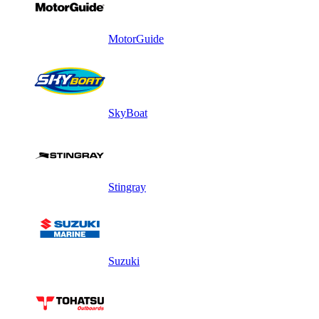
MotorGuide
SkyBoat
Stingray
Suzuki