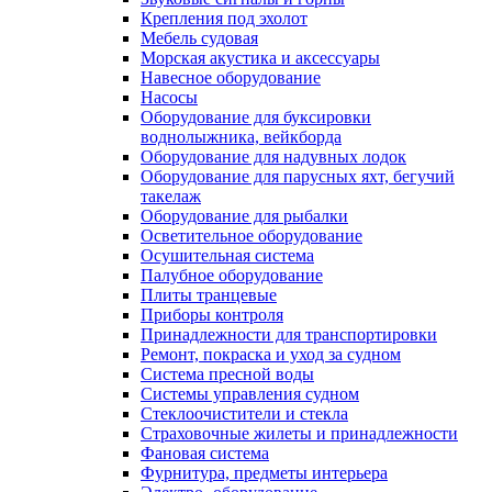
Крепления под эхолот
Мебель судовая
Морская акустика и аксессуары
Навесное оборудование
Насосы
Оборудование для буксировки
воднолыжника, вейкборда
Оборудование для надувных лодок
Оборудование для парусных яхт, бегучий
такелаж
Оборудование для рыбалки
Осветительное оборудование
Осушительная система
Палубное оборудование
Плиты транцевые
Приборы контроля
Принадлежности для транспортировки
Ремонт, покраска и уход за судном
Система пресной воды
Системы управления судном
Стеклоочистители и стекла
Страховочные жилеты и принадлежности
Фановая система
Фурнитура, предметы интерьера