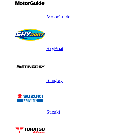
MotorGuide
SkyBoat
Stingray
Suzuki