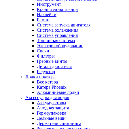
Инструмент
Кронштейны транца
Наклейки
Ремни
Система запуска двигателя
Система охлаждения
Система управления
Топливная система
Электро- оборудование
Свечи
Фильтры
Гребные винты
Детали двигателя
Редуктор
Лодки и катера
Все катера
Катера Phoenix
Алюминиевые лодки
Аксессуары для лодок
Аккумуляторы
Анодная защита
Гермоупаковка
Дельные вещи
Держатели спиннинга
Звуковые сигналы и горны