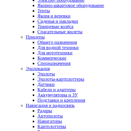
Электро- оборудование
Якорно-швартовое оборудование
Тенты
Якоря и веревки
Сиденья и накладки
Транцевые колёса
Спасательные жилеты
Прицепы
Общего назначения
Для водной техники
Для мототехники
Коммерческие
Спецназначения
Эхолокация
Эхолоты
Эхолоты-картплоттеры
Датчики
Кабели и адаптеры
Аккумуляторы и ЗУ
Подставки и крепления
Навигация и радиосвязь
Радары
Автопилоты
Навигаторы
Картплоттеры