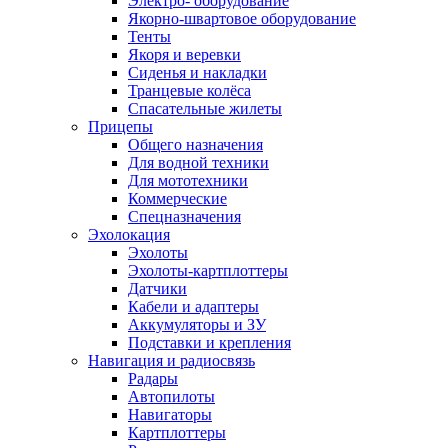
Электро- оборудование
Якорно-швартовое оборудование
Тенты
Якоря и веревки
Сиденья и накладки
Транцевые колёса
Спасательные жилеты
Прицепы
Общего назначения
Для водной техники
Для мототехники
Коммерческие
Спецназначения
Эхолокация
Эхолоты
Эхолоты-картплоттеры
Датчики
Кабели и адаптеры
Аккумуляторы и ЗУ
Подставки и крепления
Навигация и радиосвязь
Радары
Автопилоты
Навигаторы
Картплоттеры