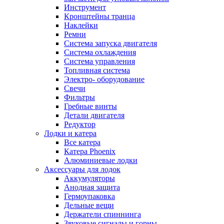
Инструмент
Кронштейны транца
Наклейки
Ремни
Система запуска двигателя
Система охлаждения
Система управления
Топливная система
Электро- оборудование
Свечи
Фильтры
Гребные винты
Детали двигателя
Редуктор
Лодки и катера
Все катера
Катера Phoenix
Алюминиевые лодки
Аксессуары для лодок
Аккумуляторы
Анодная защита
Гермоупаковка
Дельные вещи
Держатели спиннинга
Звуковые сигналы и горны