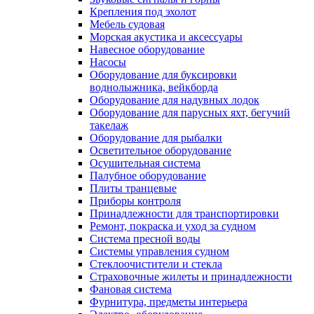
Крепления под эхолот
Мебель судовая
Морская акустика и аксессуары
Навесное оборудование
Насосы
Оборудование для буксировки
воднолыжника, вейкборда
Оборудование для надувных лодок
Оборудование для парусных яхт, бегучий
такелаж
Оборудование для рыбалки
Осветительное оборудование
Осушительная система
Палубное оборудование
Плиты транцевые
Приборы контроля
Принадлежности для транспортировки
Ремонт, покраска и уход за судном
Система пресной воды
Системы управления судном
Стеклоочистители и стекла
Страховочные жилеты и принадлежности
Фановая система
Фурнитура, предметы интерьера