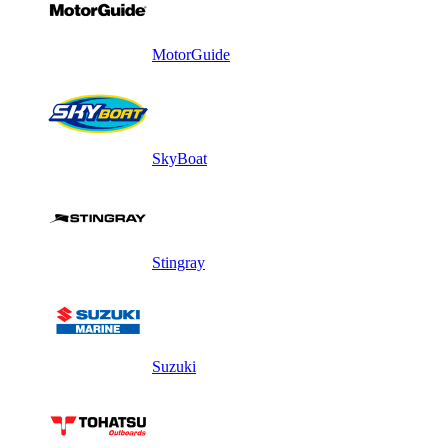
MotorGuide
SkyBoat
Stingray
Suzuki