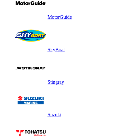
MotorGuide
SkyBoat
Stingray
Suzuki