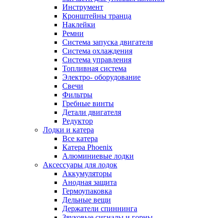
Инструмент
Кронштейны транца
Наклейки
Ремни
Система запуска двигателя
Система охлаждения
Система управления
Топливная система
Электро- оборудование
Свечи
Фильтры
Гребные винты
Детали двигателя
Редуктор
Лодки и катера
Все катера
Катера Phoenix
Алюминиевые лодки
Аксессуары для лодок
Аккумуляторы
Анодная защита
Гермоупаковка
Дельные вещи
Держатели спиннинга
Звуковые сигналы и горны