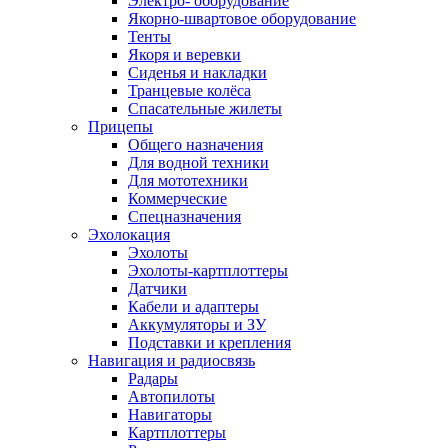
Электро- оборудование
Якорно-швартовое оборудование
Тенты
Якоря и веревки
Сиденья и накладки
Транцевые колёса
Спасательные жилеты
Прицепы
Общего назначения
Для водной техники
Для мототехники
Коммерческие
Спецназначения
Эхолокация
Эхолоты
Эхолоты-картплоттеры
Датчики
Кабели и адаптеры
Аккумуляторы и ЗУ
Подставки и крепления
Навигация и радиосвязь
Радары
Автопилоты
Навигаторы
Картплоттеры