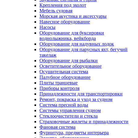
Крепления под эхолот
Мебель судовая
Морская акустика и аксессуары
Навесное оборудование
Насосы
Оборудование для буксировки
воднолыжника, вейкборда
Оборудование для надувных лодок
Оборудование для парусных яхт, бегучий
такелаж
Оборудование для рыбалки
Осветительное оборудование
Осушительная система
Палубное оборудование
Плиты транцевые
Приборы контроля
Принадлежности для транспортировки
Ремонт, покраска и уход за судном
Система пресной воды
Системы управления судном
Стеклоочистители и стекла
Страховочные жилеты и принадлежности
Фановая система
Фурнитура, предметы интерьера