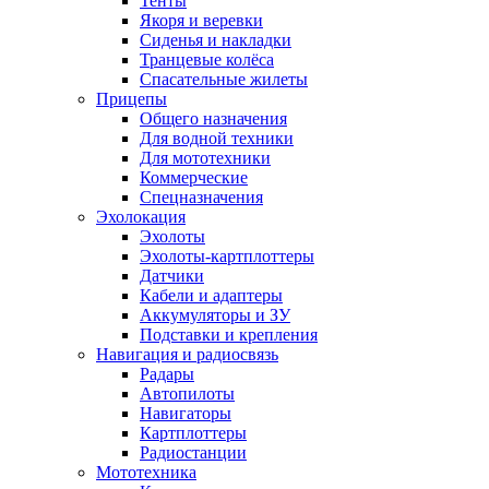
Тенты
Якоря и веревки
Сиденья и накладки
Транцевые колёса
Спасательные жилеты
Прицепы
Общего назначения
Для водной техники
Для мототехники
Коммерческие
Спецназначения
Эхолокация
Эхолоты
Эхолоты-картплоттеры
Датчики
Кабели и адаптеры
Аккумуляторы и ЗУ
Подставки и крепления
Навигация и радиосвязь
Радары
Автопилоты
Навигаторы
Картплоттеры
Радиостанции
Мототехника