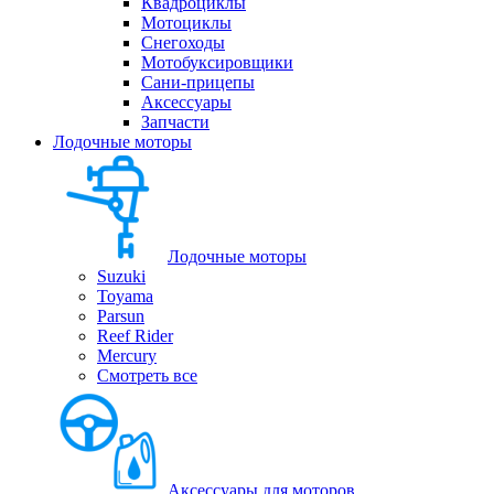
Квадроциклы
Мотоциклы
Снегоходы
Мотобуксировщики
Сани-прицепы
Аксессуары
Запчасти
Лодочные моторы
Лодочные моторы
Suzuki
Toyama
Parsun
Reef Rider
Mercury
Смотреть все
Аксессуары для моторов