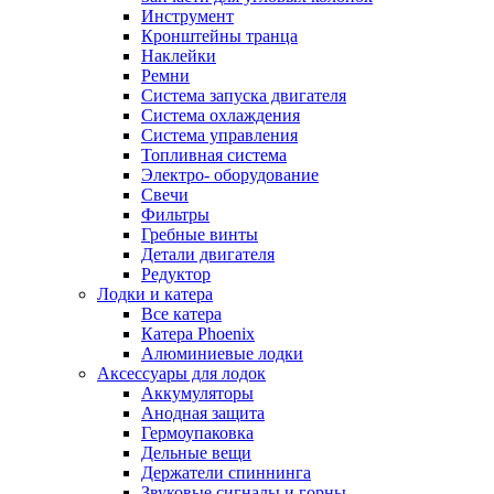
Инструмент
Кронштейны транца
Наклейки
Ремни
Система запуска двигателя
Система охлаждения
Система управления
Топливная система
Электро- оборудование
Свечи
Фильтры
Гребные винты
Детали двигателя
Редуктор
Лодки и катера
Все катера
Катера Phoenix
Алюминиевые лодки
Аксессуары для лодок
Аккумуляторы
Анодная защита
Гермоупаковка
Дельные вещи
Держатели спиннинга
Звуковые сигналы и горны