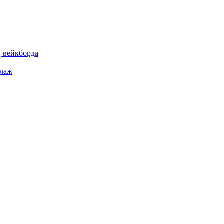
 вейкборда
елаж