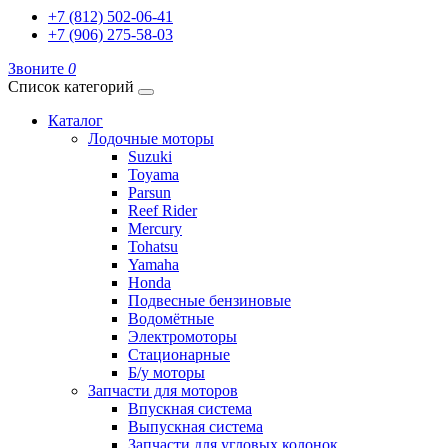
+7 (812) 502-06-41
+7 (906) 275-58-03
Звоните
0
Список категорий
Каталог
Лодочные моторы
Suzuki
Toyama
Parsun
Reef Rider
Mercury
Tohatsu
Yamaha
Honda
Подвесные бензиновые
Водомётные
Электромоторы
Стационарные
Б/у моторы
Запчасти для моторов
Впускная система
Выпускная система
Запчасти для угловых колонок