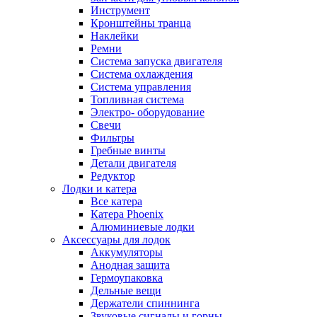
Инструмент
Кронштейны транца
Наклейки
Ремни
Система запуска двигателя
Система охлаждения
Система управления
Топливная система
Электро- оборудование
Свечи
Фильтры
Гребные винты
Детали двигателя
Редуктор
Лодки и катера
Все катера
Катера Phoenix
Алюминиевые лодки
Аксессуары для лодок
Аккумуляторы
Анодная защита
Гермоупаковка
Дельные вещи
Держатели спиннинга
Звуковые сигналы и горны