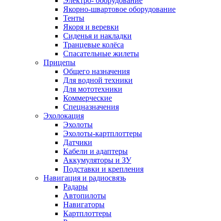
Электро- оборудование
Якорно-швартовое оборудование
Тенты
Якоря и веревки
Сиденья и накладки
Транцевые колёса
Спасательные жилеты
Прицепы
Общего назначения
Для водной техники
Для мототехники
Коммерческие
Спецназначения
Эхолокация
Эхолоты
Эхолоты-картплоттеры
Датчики
Кабели и адаптеры
Аккумуляторы и ЗУ
Подставки и крепления
Навигация и радиосвязь
Радары
Автопилоты
Навигаторы
Картплоттеры