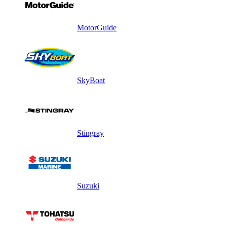
MotorGuide
SkyBoat
Stingray
Suzuki