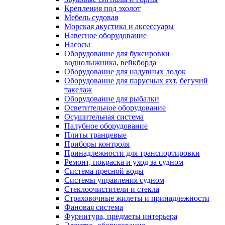
Крепления под эхолот
Мебель судовая
Морская акустика и аксессуары
Навесное оборудование
Насосы
Оборудование для буксировки
воднолыжника, вейкборда
Оборудование для надувных лодок
Оборудование для парусных яхт, бегучий
такелаж
Оборудование для рыбалки
Осветительное оборудование
Осушительная система
Палубное оборудование
Плиты транцевые
Приборы контроля
Принадлежности для транспортировки
Ремонт, покраска и уход за судном
Система пресной воды
Системы управления судном
Стеклоочистители и стекла
Страховочные жилеты и принадлежности
Фановая система
Фурнитура, предметы интерьера