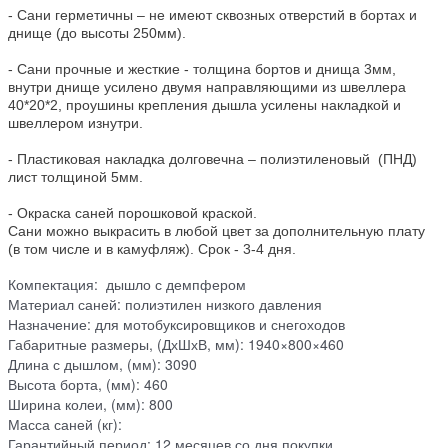
- Сани герметичны – не имеют сквозных отверстий в бортах и
днище (до высоты 250мм).
- Сани прочные и жесткие - толщина бортов и днища 3мм,
внутри днище усилено двумя направляющими из швеллера
40*20*2, проушины крепления дышла усилены накладкой и
швеллером изнутри.
- Пластиковая накладка долговечна – полиэтиленовый (ПНД)
лист толщиной 5мм.
- Окраска саней порошковой краской.
Сани можно выкрасить в любой цвет за дополнительную плату
(в том числе и в камуфляж). Срок - 3-4 дня.
Компектация: дышло с демпфером
Материал саней: полиэтилен низкого давления
Назначение: для мотобуксировщиков и снегоходов
Габаритные размеры, (ДхШхВ, мм): 1940×800×460
Длина с дышлом, (мм): 3090
Высота борта, (мм): 460
Ширина колеи, (мм): 800
Масса саней (кг):
Гарантийный период: 12 месяцев со дня покупки