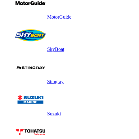
MotorGuide
SkyBoat
Stingray
Suzuki