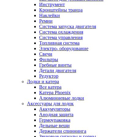
Инструмент
Кронштейны транца
Наклейки
Ремни
Система запуска двигателя
Система охлаждения
Система управления
Топливная система
Электро- оборудование
Свечи
Фильтры
Гребные винты
Детали двигателя
Редуктор
Лодки и катера
Все катера
Катера Phoenix
Алюминиевые лодки
Аксессуары для лодок
Аккумуляторы
Анодная защита
Гермоупаковка
Дельные вещи
Держатели спиннинга
Звуковые сигналы и горны