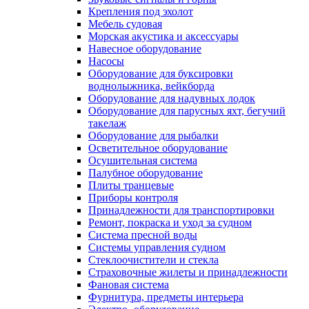
Крепления под эхолот
Мебель судовая
Морская акустика и аксессуары
Навесное оборудование
Насосы
Оборудование для буксировки
воднолыжника, вейкборда
Оборудование для надувных лодок
Оборудование для парусных яхт, бегучий
такелаж
Оборудование для рыбалки
Осветительное оборудование
Осушительная система
Палубное оборудование
Плиты транцевые
Приборы контроля
Принадлежности для транспортировки
Ремонт, покраска и уход за судном
Система пресной воды
Системы управления судном
Стеклоочистители и стекла
Страховочные жилеты и принадлежности
Фановая система
Фурнитура, предметы интерьера