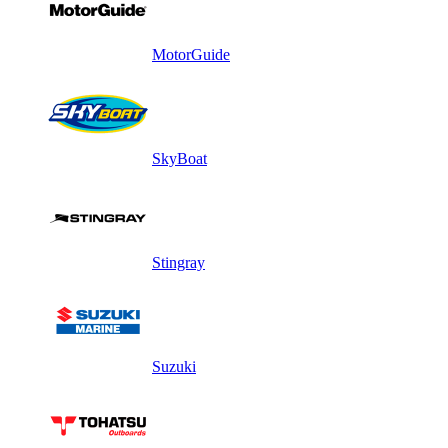
MotorGuide
SkyBoat
Stingray
Suzuki