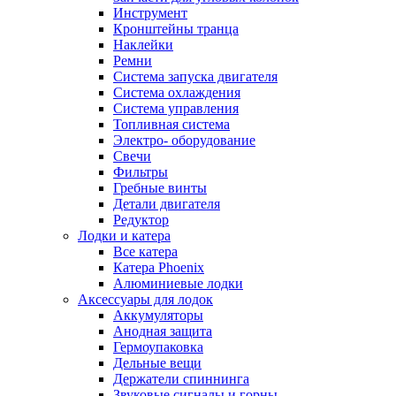
Инструмент
Кронштейны транца
Наклейки
Ремни
Система запуска двигателя
Система охлаждения
Система управления
Топливная система
Электро- оборудование
Свечи
Фильтры
Гребные винты
Детали двигателя
Редуктор
Лодки и катера
Все катера
Катера Phoenix
Алюминиевые лодки
Аксессуары для лодок
Аккумуляторы
Анодная защита
Гермоупаковка
Дельные вещи
Держатели спиннинга
Звуковые сигналы и горны