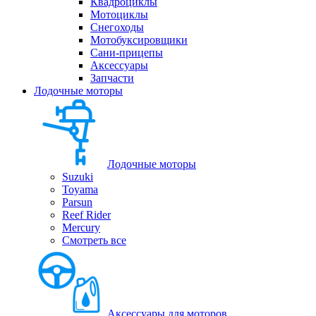
Квадроциклы
Мотоциклы
Снегоходы
Мотобуксировщики
Сани-прицепы
Аксессуары
Запчасти
Лодочные моторы
Лодочные моторы
Suzuki
Toyama
Parsun
Reef Rider
Mercury
Смотреть все
Аксессуары для моторов