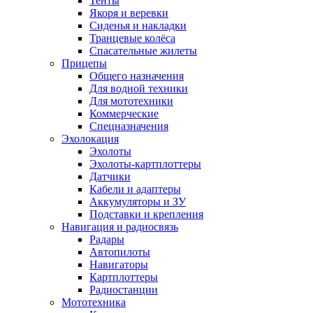
Тенты
Якоря и веревки
Сиденья и накладки
Транцевые колёса
Спасательные жилеты
Прицепы
Общего назначения
Для водной техники
Для мототехники
Коммерческие
Спецназначения
Эхолокация
Эхолоты
Эхолоты-картплоттеры
Датчики
Кабели и адаптеры
Аккумуляторы и ЗУ
Подставки и крепления
Навигация и радиосвязь
Радары
Автопилоты
Навигаторы
Картплоттеры
Радиостанции
Мототехника