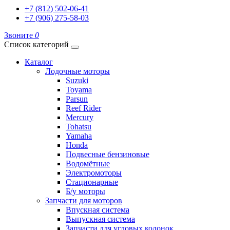
+7 (812) 502-06-41
+7 (906) 275-58-03
Звоните
0
Список категорий
Каталог
Лодочные моторы
Suzuki
Toyama
Parsun
Reef Rider
Mercury
Tohatsu
Yamaha
Honda
Подвесные бензиновые
Водомётные
Электромоторы
Стационарные
Б/у моторы
Запчасти для моторов
Впускная система
Выпускная система
Запчасти для угловых колонок