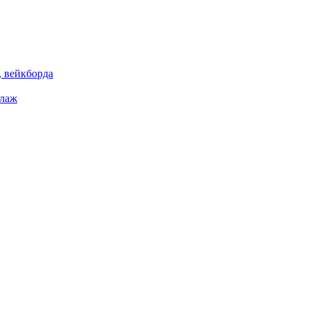
 вейкборда
елаж