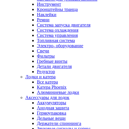
Инструмент
Кронштейны транца
Наклейки
Ремни
Система запуска двигателя
Система охлаждения
Система управления
Топливная система
Электро- оборудование
Свечи
Фильтры
Гребные винты
Детали двигателя
Редуктор
Лодки и катера
Все катера
Катера Phoenix
Алюминиевые лодки
Аксессуары для лодок
Аккумуляторы
Анодная защита
Гермоупаковка
Дельные вещи
Держатели спиннинга
Звуковые сигналы и горны