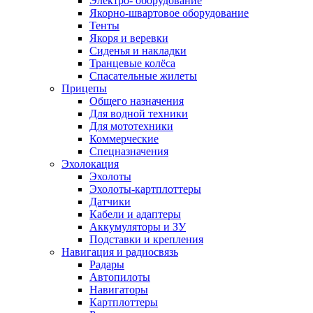
Электро- оборудование
Якорно-швартовое оборудование
Тенты
Якоря и веревки
Сиденья и накладки
Транцевые колёса
Спасательные жилеты
Прицепы
Общего назначения
Для водной техники
Для мототехники
Коммерческие
Спецназначения
Эхолокация
Эхолоты
Эхолоты-картплоттеры
Датчики
Кабели и адаптеры
Аккумуляторы и ЗУ
Подставки и крепления
Навигация и радиосвязь
Радары
Автопилоты
Навигаторы
Картплоттеры