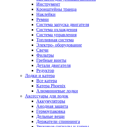
Инструмент
Кронштейны транца
Наклейки
Ремни
Система запуска двигателя
Система охлаждения
Система управления
Топливная система
Электро- оборудование
Свечи
Фильтры
Гребные винты
Детали двигателя
Редуктор
Лодки и катера
Все катера
Катера Phoenix
Алюминиевые лодки
Аксессуары для лодок
Аккумуляторы
Анодная защита
Гермоупаковка
Дельные вещи
Держатели спиннинга
Звуковые сигналы и горны