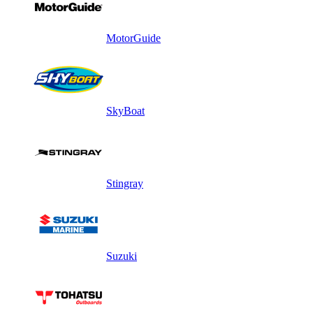
MotorGuide
SkyBoat
Stingray
Suzuki