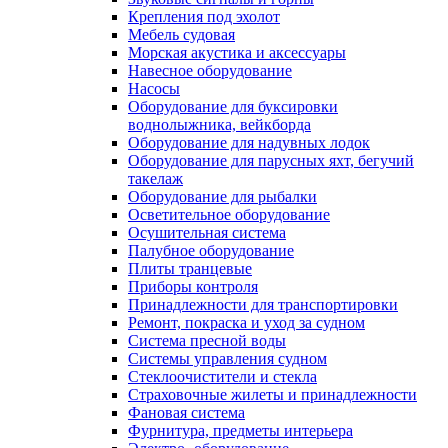
Крепления под эхолот
Мебель судовая
Морская акустика и аксессуары
Навесное оборудование
Насосы
Оборудование для буксировки
воднолыжника, вейкборда
Оборудование для надувных лодок
Оборудование для парусных яхт, бегучий
такелаж
Оборудование для рыбалки
Осветительное оборудование
Осушительная система
Палубное оборудование
Плиты транцевые
Приборы контроля
Принадлежности для транспортировки
Ремонт, покраска и уход за судном
Система пресной воды
Системы управления судном
Стеклоочистители и стекла
Страховочные жилеты и принадлежности
Фановая система
Фурнитура, предметы интерьера